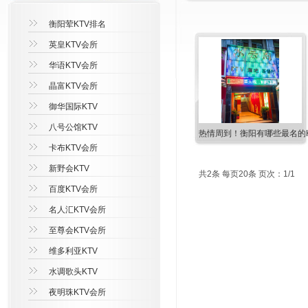
衡阳荤KTV排名
英皇KTV会所
华语KTV会所
晶富KTV会所
御华国际KTV
八号公馆KTV
热情周到！衡阳有哪些最名的K
卡布KTV会所
新野会KTV
共2条 每页20条 页次：1/1
百度KTV会所
名人汇KTV会所
至尊会KTV会所
维多利亚KTV
水调歌头KTV
夜明珠KTV会所