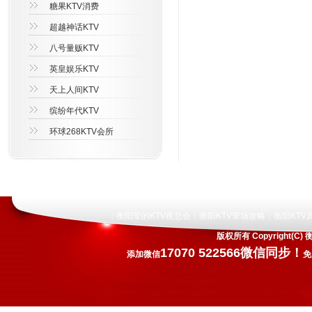
糖果KTV消费
超越神话KTV
八号量贩KTV
英皇娱乐KTV
天上人间KTV
缤纷年代KTV
环球268KTV会所
衡阳荤的KTV夜总会
衡阳KTV荤场攻略
衡阳KTV
|
|
|
版权所有 Copyright
17070 522566微信同步！
添加微信
免