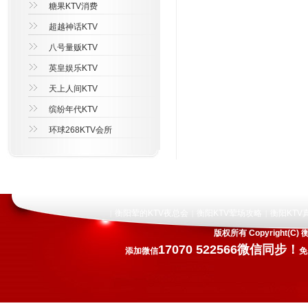
糖果KTV消费
超越神话KTV
八号量贩KTV
英皇娱乐KTV
天上人间KTV
缤纷年代KTV
环球268KTV会所
衡阳荤的KTV夜总会
衡阳KTV荤场攻略
衡阳KTV
|
|
|
版权所有 Copyright
17070 522566微信同步！
添加微信
免