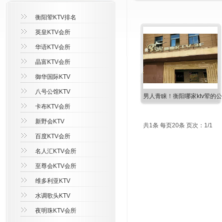
衡阳荤KTV排名
英皇KTV会所
华语KTV会所
晶富KTV会所
御华国际KTV
八号公馆KTV
男人青睐！衡阳哪家ktv荤的
卡布KTV会所
新野会KTV
共1条 每页20条 页次：1/1
百度KTV会所
名人汇KTV会所
至尊会KTV会所
维多利亚KTV
水调歌头KTV
夜明珠KTV会所