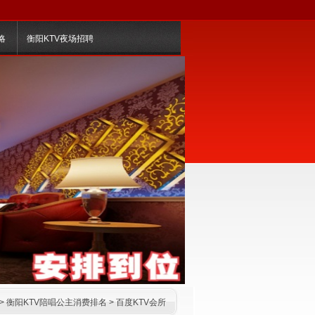
略
衡阳KTV夜场招聘
>
衡阳KTV陪唱公主消费排名
>
百度KTV会所