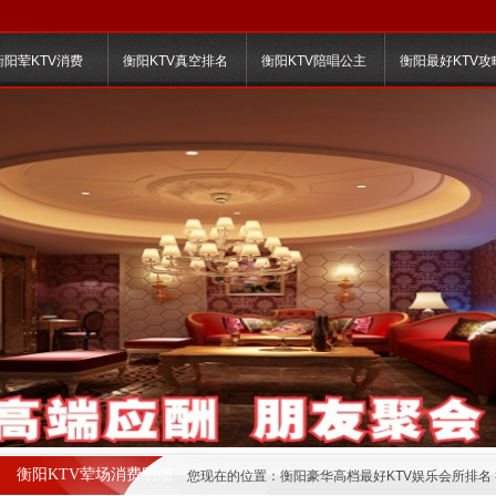
衡阳荤KTV消费
衡阳KTV真空排名
衡阳KTV陪唱公主
衡阳最好KTV攻
衡阳KTV荤场消费明细
您现在的位置：
衡阳豪华高档最好KTV娱乐会所排名