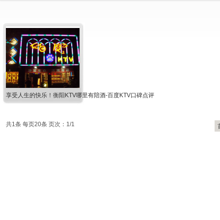
享受人生的快乐！衡阳KTV哪里有陪酒-百度KTV口碑点评
共1条 每页20条 页次：1/1