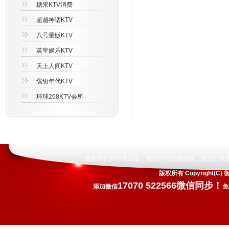
糖果KTV消费
超越神话KTV
八号量贩KTV
英皇娱乐KTV
天上人间KTV
缤纷年代KTV
环球268KTV会所
衡阳荤的KTV夜总会
衡阳KTV荤场攻略
衡阳KTV
|
|
|
版权所有 Copyright
17070 522566微信同步！
添加微信
免