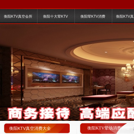
衡阳KTV真空会所
衡阳十大荤KTV
衡阳荤KTV消费
衡阳KTV
衡阳KTV真空消费大全
衡阳KTV荤场消费明细