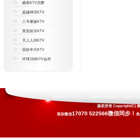
糖果KTV消费
超越神话KTV
八号量贩KTV
英皇娱乐KTV
天上人间KTV
缤纷年代KTV
环球268KTV会所
衡阳荤的KTV夜总会
衡阳KTV荤场攻略
衡阳KTV
|
|
|
版权所有 Copyright
17070 522566微信同步！
添加微信
免