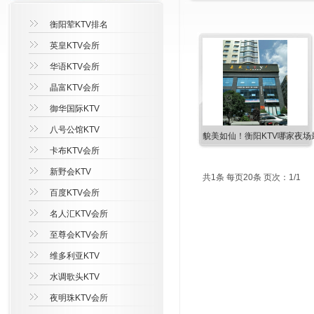
衡阳荤KTV排名
英皇KTV会所
华语KTV会所
晶富KTV会所
御华国际KTV
八号公馆KTV
貌美如仙！衡阳KTV哪家夜场
卡布KTV会所
新野会KTV
共1条 每页20条 页次：1/1
百度KTV会所
名人汇KTV会所
至尊会KTV会所
维多利亚KTV
水调歌头KTV
夜明珠KTV会所