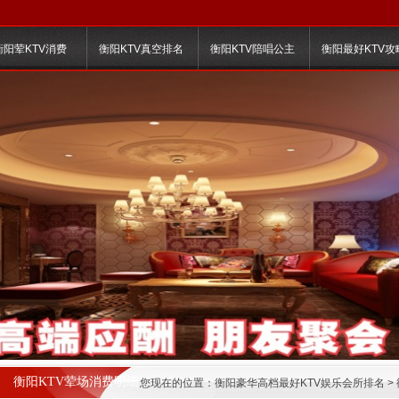
衡阳荤KTV消费
衡阳KTV真空排名
衡阳KTV陪唱公主
衡阳最好KTV攻
衡阳KTV荤场消费明细
您现在的位置：
衡阳豪华高档最好KTV娱乐会所排名
>