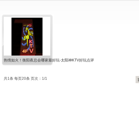
热情如火！衡阳夜总会哪家最好玩-太阳神KTV好玩点评
共1条 每页20条 页次：1/1