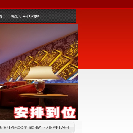
略
衡阳KTV夜场招聘
衡阳KTV陪唱公主消费排名
>
太阳神KTV会所