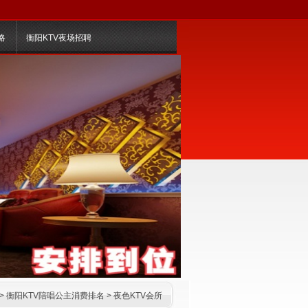
略
衡阳KTV夜场招聘
>
衡阳KTV陪唱公主消费排名
>
夜色KTV会所