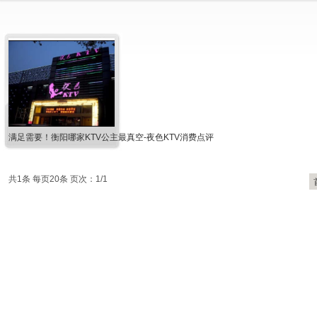
满足需要！衡阳哪家KTV公主最真空-夜色KTV消费点评
共1条 每页20条 页次：1/1