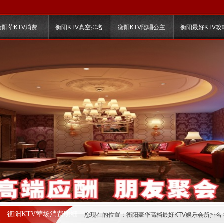
衡阳荤KTV消费
衡阳KTV真空排名
衡阳KTV陪唱公主
衡阳最好KTV攻
衡阳KTV荤场消费明细
您现在的位置：
衡阳豪华高档最好KTV娱乐会所排名