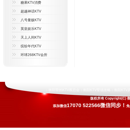
糖果KTV消费
超越神话KTV
八号量贩KTV
英皇娱乐KTV
天上人间KTV
缤纷年代KTV
环球268KTV会所
衡阳荤的KTV夜总会
衡阳KTV荤场攻略
衡阳KTV
|
|
|
版权所有 Copyright
17070 522566微信同步！
添加微信
免