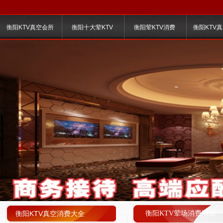
衡阳KTV真空会所
衡阳十大荤KTV
衡阳荤KTV消费
衡阳KTV
衡阳KTV真空消费大全
衡阳KTV荤场消费明细