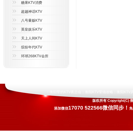
糖果KTV消费
超越神话KTV
八号量贩KTV
英皇娱乐KTV
天上人间KTV
缤纷年代KTV
环球268KTV会所
衡阳荤的KTV夜总会
衡阳KTV荤场攻略
衡阳KTV
|
|
|
版权所有 Copyright
17070 522566微信同步！
添加微信
免