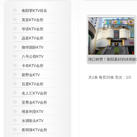
衡阳荤KTV排名
英皇KTV会所
华语KTV会所
晶富KTV会所
御华国际KTV
八号公馆KTV
绝口称赞！衡阳最好的休闲娱乐
卡布KTV会所
新野会KTV
共1条 每页20条 页次：1/1
百度KTV会所
名人汇KTV会所
至尊会KTV会所
维多利亚KTV
水调歌头KTV
夜明珠KTV会所