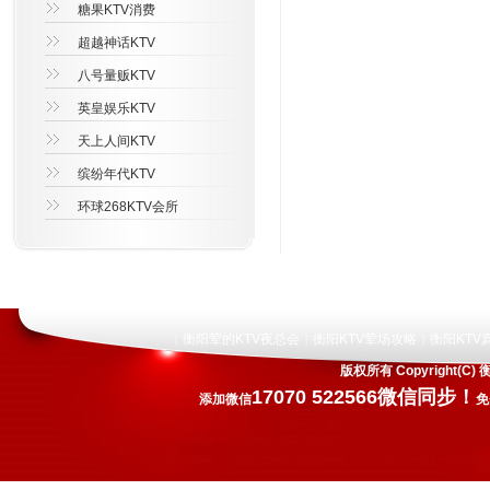
糖果KTV消费
超越神话KTV
八号量贩KTV
英皇娱乐KTV
天上人间KTV
缤纷年代KTV
环球268KTV会所
衡阳荤的KTV夜总会
衡阳KTV荤场攻略
衡阳KTV
|
|
|
版权所有 Copyright
17070 522566微信同步！
添加微信
免