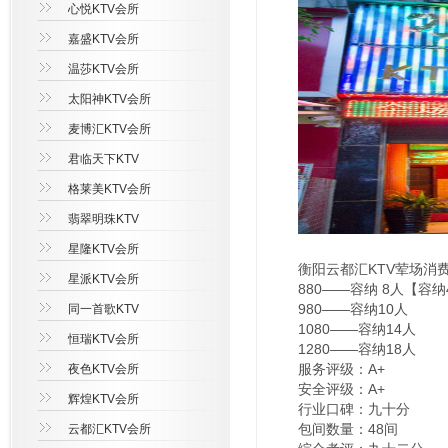
心悦KTV会所
嘉盛KTV会所
温莎KTV会所
太阳神KTV会所
麦博汇KTV会所
君临天下KTV
格莱美KTV会所
翡翠明珠KTV
星隆KTV会所
衡阳云都汇KTV荤场消
星派KTV会所
880——容纳 8人【容
980——容纳10人
同一首歌KTV
1080——容纳14人
恒瑞KTV会所
1280——容纳18人
服务评级：A+
夜色KTV会所
安全评级：A+
辉煌KTV会所
行业口碑：九十分
包间数量：48间
云都汇KTV会所