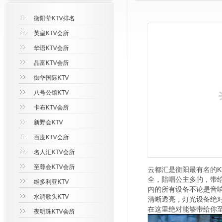
衡阳荤KTV排名
英皇KTV会所
华语KTV会所
晶富KTV会所
御华国际KTV
八号公馆KTV
卡布KTV会所
新野会KTV
百度KTV会所
名人汇KTV会所
至尊会KTV会所
云都汇是衡阳最有名的K
全，陪唱公主多的，带
维多利亚KTV
内的所有设备不论是音
水调歌头KTV
清晰透亮，灯光设备绝
在这里绝对能够带给你
夜明珠KTV会所