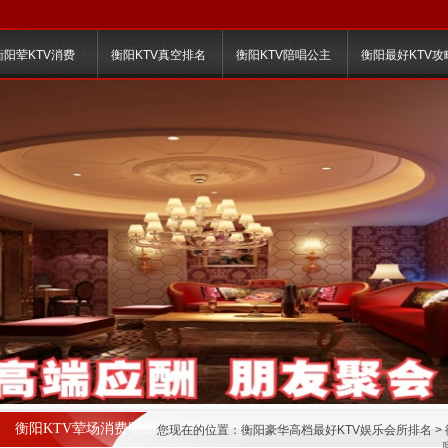
衡阳荤KTV消费
衡阳KTV真空排名
衡阳KTV陪唱公主
衡阳最好KTV攻
衡阳KTV荤场消费明细
您现在的位置：
衡阳豪华高档最好KTV娱乐会所排名
>