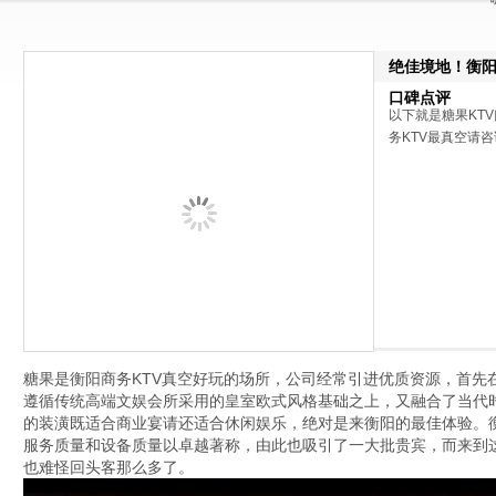
绝佳境地！衡阳
口碑点评
以下就是糖果KT
务KTV最真空请咨询
糖果是衡阳商务KTV真空好玩的场所，公司经常引进优质资源，首先在
遵循传统高端文娱会所采用的皇室欧式风格基础之上，又融合了当代
的装潢既适合商业宴请还适合休闲娱乐，绝对是来衡阳的最佳体验。衡
服务质量和设备质量以卓越著称，由此也吸引了一大批贵宾，而来到这
也难怪回头客那么多了。