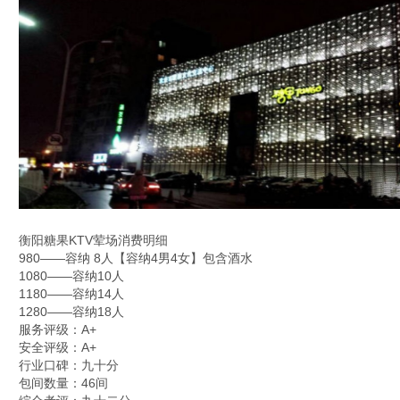
衡阳糖果KTV荤场消费明细
980——容纳 8人【容纳4男4女】包含酒水
1080——容纳10人
1180——容纳14人
1280——容纳18人
服务评级：A+
安全评级：A+
行业口碑：九十分
包间数量：46间