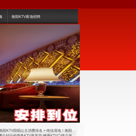
略
衡阳KTV夜场招聘
衡阳KTV陪唱公主消费排名
> 绝佳境地！衡阳
哪个好玩的商务KTV最真空-糖果KTV口碑点评