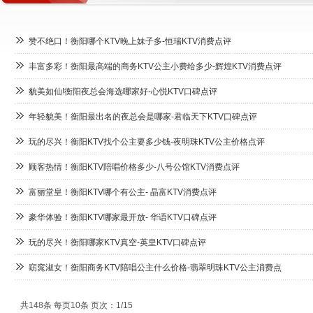
赞不绝口！衡阳哪个KTV晚上妹子多-恒瑞KTV消费点评
丰富多彩！衡阳最高端的商务KTV公主小费给多少-辉煌KTV消费点评
貌美如仙!衡阳夜总会海选哪家好-心悦KTV口碑点评
年轻貌美！衡阳最出名的夜总会是哪家-君临天下KTV口碑点评
玩的尽兴！衡阳KTV找个公主要多少钱-夜明珠KTV公主价格点评
顾客热情！衡阳KTV陪唱价格多少-八号公馆KTV消费点评
富丽堂皇！衡阳KTV哪个有公主- 晶富KTV消费点评
豪华体验！衡阳KTV哪家最开放- 华语KTV口碑点评
玩的尽兴！衡阳哪家KTV真空-英皇KTV口碑点评
窈窕淑女！衡阳商务KTV陪唱公主什么价格-翡翠明珠KTV公主消费点
共148条 每页10条 页次：1/15