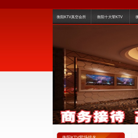
衡阳KTV真空会所
衡阳十大荤KTV
衡阳KTV荤场排名