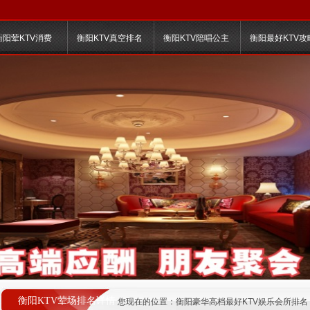
衡阳荤KTV消费
衡阳KTV真空排名
衡阳KTV陪唱公主
衡阳最好KTV攻
衡阳KTV荤场排名详情
您现在的位置：
衡阳豪华高档最好KTV娱乐会所排名