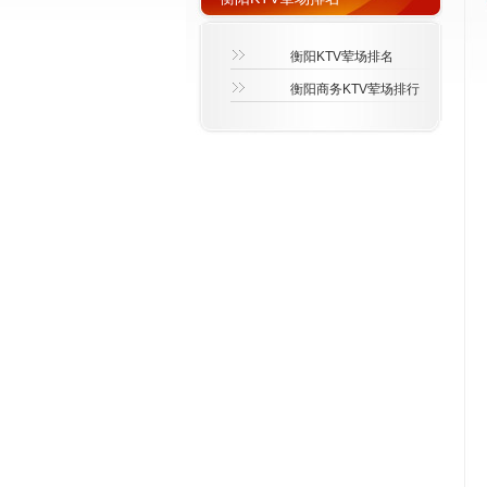
衡阳KTV荤场排名
衡阳商务KTV荤场排行