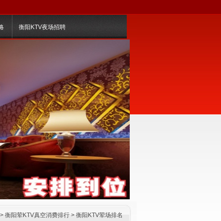
略
衡阳KTV夜场招聘
>
衡阳荤KTV真空消费排行
>
衡阳KTV荤场排名