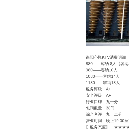
衡阳心悦KTV消费明细
880——容纳 8人【容
980——容纳10人
1080——容纳14人
1180——容纳18人
服务评级：A+
安全评级：A+
行业口碑：九十分
包间数量：38间
综合考评：九十二分
营业时间：晚上19:00至
〖服务态度〗：★★★★