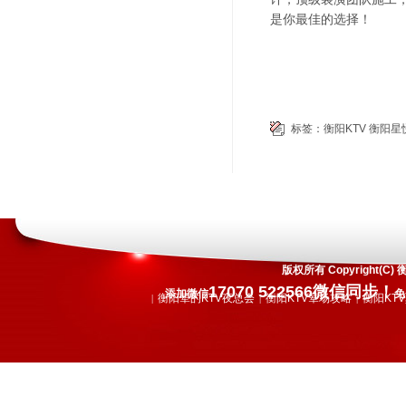
是你最佳的选择！
标签：
衡阳KTV
衡阳星悦
版权所有 Copyright
17070 522566微信同步！
添加微信
免
衡阳荤的KTV夜总会
衡阳KTV荤场攻略
衡阳KT
|
|
|